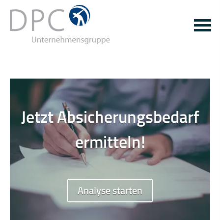
Jetzt Absicherungsbedarf
Sind Sie Single oder in
ermitteln!
einer Beziehung?
Single
Beziehung
Analyse starten
weiter